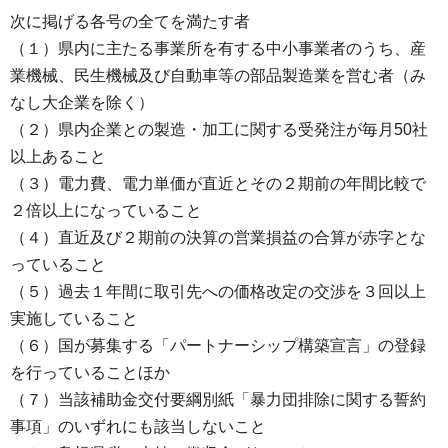
次に掲げる各号の全てを満たす者
（１）県内に主たる事業所を有する中小事業者のうち、産
業機械、民生機械及び自動車等の部品製造業を営む者（み
なし大企業を除く）
（２）県内企業との製造・加工に関する受発注が毎月50社
以上あること
（３）電力費、電力単価が直近とその２期前の年間比較で
２倍以上になっていること
（４）直近及び２期前の決算の営業損益の合算が赤字とな
っていること
（５）過去１年間に取引先への価格改定の交渉を３回以上
実施していること
（６）国が募集する「パートナーシップ構築宣言」の登録
を行っていることほか
（７）当該補助金交付要綱別紙「暴力団排除に関する誓約
事項」のいずれにも該当しないこと