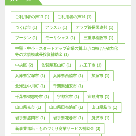
ご利用者の声13
(1)
ご利用者の声14
(1)
つくば市
(1)
アラスカ
(1)
アラブ首長国連邦
(1)
ブータン
(1)
モーリシャス
(1)
三重県松阪市
(1)
中堅・中小・スタートアップ企業の賃上げに向けた省力化
等の大規模成長投資補助金
(1)
中央区
(2)
佐賀県基山町
(1)
八王子市
(1)
兵庫県宝塚市
(1)
兵庫県西脇市
(1)
加須市
(1)
北海道中川町
(1)
千葉県浦安市
(1)
千葉県習志野市
(1)
宇都宮市
(1)
宜野湾市
(1)
山口県光市
(1)
山口県田布施町
(1)
山口県萩市
(1)
岩手県盛岡市
(1)
岩手県花巻市
(1)
所沢市
(1)
新事業進出・ものづくり商業サービス補助金
(3)