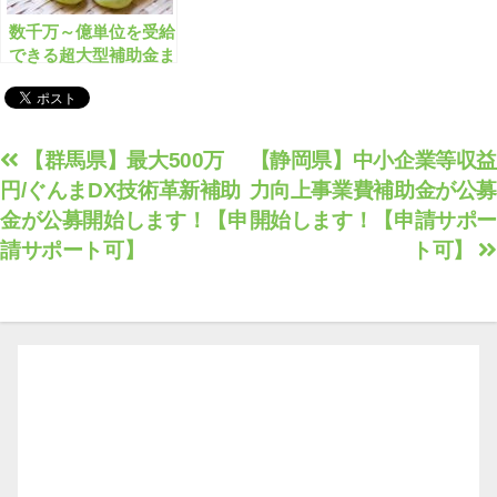
数千万～億単位を受給
できる超大型補助金ま
とめ 全163件【2022年
12月版】
投
【群馬県】最大500万
【静岡県】中小企業等収益
円/ぐんまDX技術革新補助
力向上事業費補助金が公募
稿
金が公募開始します！【申
開始します！【申請サポー
ナ
請サポート可】
ト可】
ビ
ゲ
ー
シ
ョ
ン