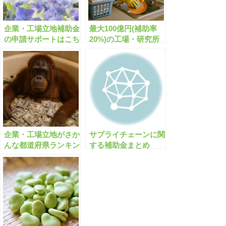
企業・工場立地補助金
最大100億円(補助率
の申請サポートはこち
20%)の工場・研究所
ら！神奈川/埼玉/愛知/
立地補助金の申請サポ
京都/福岡/福島/広島な
ートはこちら！
ど
企業・工場立地がさか
サプライチェーンに関
んな都道府県ランキン
する補助金まとめ
グ【立地補助金も紹
150億円/農業/IoT/省エ
介】
ネなど【有料会員限
定】