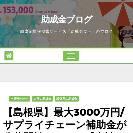
Skip
to
助成金ブログ
content
助成金情報検索サービス「助成金なう」のブログ
申請サポート
大型の助成金
設備系の助成金
【島根県】最大3000万円/
サプライチェーン補助金が