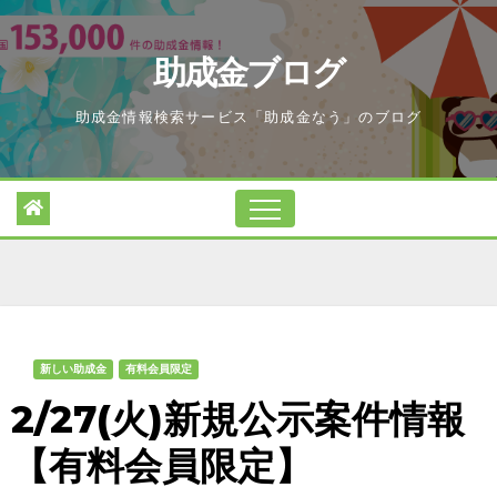
Skip
to
助成金ブログ
content
助成金情報検索サービス「助成金なう」のブログ
新しい助成金
有料会員限定
2/27(火)新規公示案件情報
【有料会員限定】