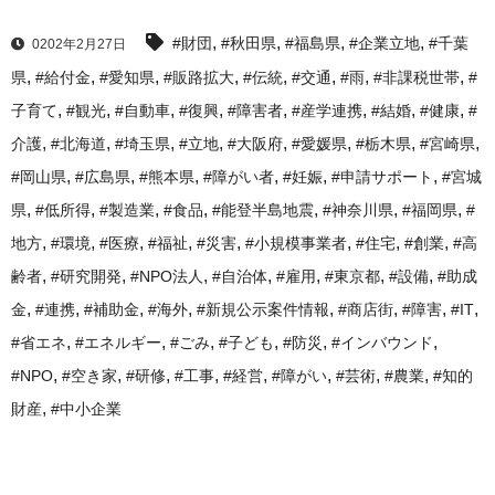
,
,
,
,
#財団
#秋田県
#福島県
#企業立地
#千葉
0202年2月27日
,
,
,
,
,
,
,
,
県
#給付金
#愛知県
#販路拡大
#伝統
#交通
#雨
#非課税世帯
#
,
,
,
,
,
,
,
,
子育て
#観光
#自動車
#復興
#障害者
#産学連携
#結婚
#健康
#
,
,
,
,
,
,
,
,
介護
#北海道
#埼玉県
#立地
#大阪府
#愛媛県
#栃木県
#宮崎県
,
,
,
,
,
,
#岡山県
#広島県
#熊本県
#障がい者
#妊娠
#申請サポート
#宮城
,
,
,
,
,
,
,
県
#低所得
#製造業
#食品
#能登半島地震
#神奈川県
#福岡県
#
,
,
,
,
,
,
,
,
地方
#環境
#医療
#福祉
#災害
#小規模事業者
#住宅
#創業
#高
,
,
,
,
,
,
,
齢者
#研究開発
#NPO法人
#自治体
#雇用
#東京都
#設備
#助成
,
,
,
,
,
,
,
,
金
#連携
#補助金
#海外
#新規公示案件情報
#商店街
#障害
#IT
,
,
,
,
,
,
#省エネ
#エネルギー
#ごみ
#子ども
#防災
#インバウンド
,
,
,
,
,
,
,
,
#NPO
#空き家
#研修
#工事
#経営
#障がい
#芸術
#農業
#知的
,
財産
#中小企業