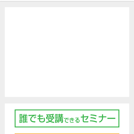
ゲ
ー
シ
ョ
ン