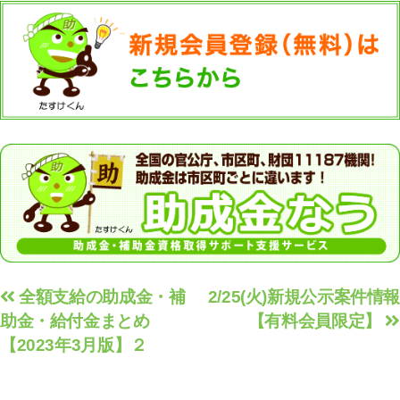
投
全額支給の助成金・補
2/25(火)新規公示案件情報
助金・給付金まとめ
【有料会員限定】
稿
【2023年3月版】２
ナ
ビ