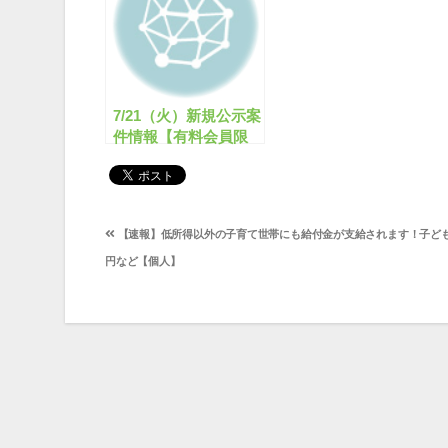
7/21（火）新規公示案
件情報【有料会員限
定】
投
【速報】低所得以外の子育て世帯にも給付金が支給されます！子ども1人
稿
円など【個人】
ナ
ビ
ゲ
ー
シ