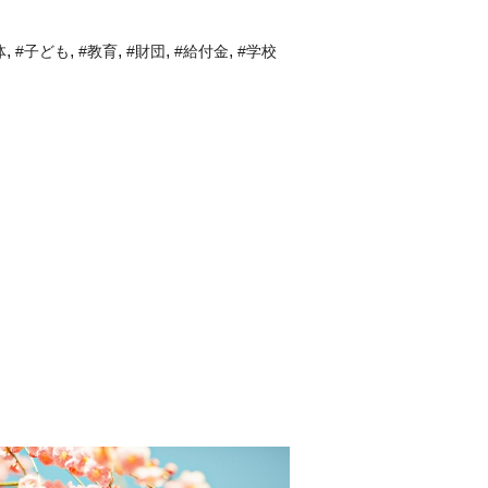
,
,
,
,
,
体
#子ども
#教育
#財団
#給付金
#学校