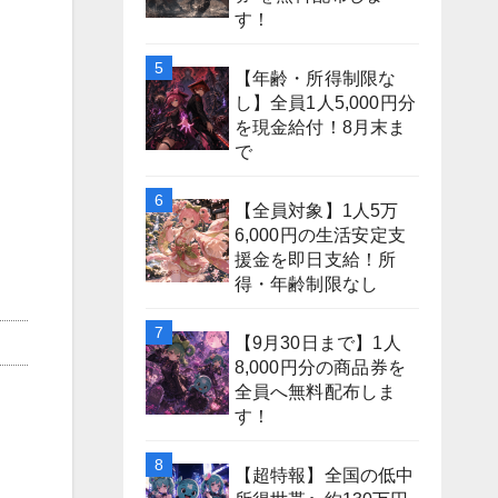
す！
【年齢・所得制限な
し】全員1人5,000円分
を現金給付！8月末ま
で
【全員対象】1人5万
6,000円の生活安定支
援金を即日支給！所
得・年齢制限なし
【9月30日まで】1人
8,000円分の商品券を
全員へ無料配布しま
す！
【超特報】全国の低中