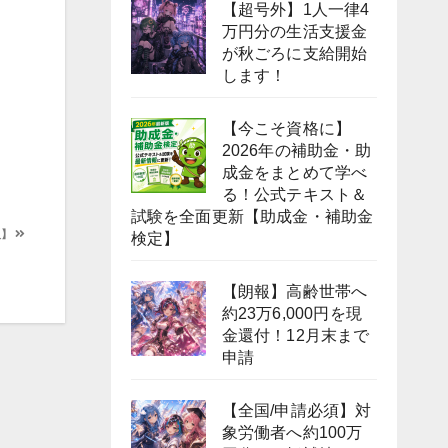
【超号外】1人一律4
万円分の生活支援金
が秋ごろに支給開始
します！
【今こそ資格に】
2026年の補助金・助
成金をまとめて学べ
る！公式テキスト＆
試験を全面更新【助成金・補助金
人】
検定】
【朗報】高齢世帯へ
約23万6,000円を現
金還付！12月末まで
申請
【全国/申請必須】対
象労働者へ約100万