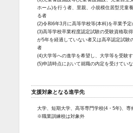
ホーム)を行う者、里親、小規模住居型児童養
る者
(2)令和6年3月に高等学校等(本科)を卒業
(3)高等学校卒業程度認定試験の受験資格取
が5年を経過していない者又は高卒認定試験
者
(4)大学等への進学を希望し、大学等を受験
(5)申請時点において就職の内定を受けてい
支援対象となる進学先
大学、短期大学、高等専門学校(4・5年)、
※職業訓練校は対象外