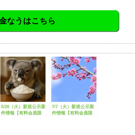
金なうはこちら
5/26（火）新規公示案
7/7（火）新規公示案
件情報【有料会員限
件情報【有料会員限
定】
定】