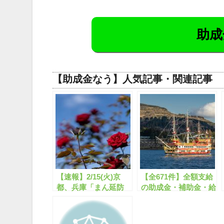
助成
【助成金なう】人気記事・関連記事
【速報】2/15(火)京
【全671件】全額支給
都、兵庫「まん延防
の助成金・補助金・給
止」延長要請へ！今後
付金のご案内【8/1～
出てくる補助金・給付
8/31分】
金をご紹介！