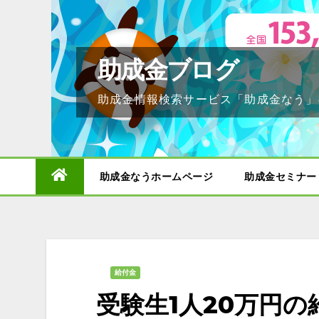
Skip
to
content
助成金ブログ
助成金情報検索サービス「助成金なう」
助成金なうホームページ
助成金セミナー
給付金
受験生1人20万円