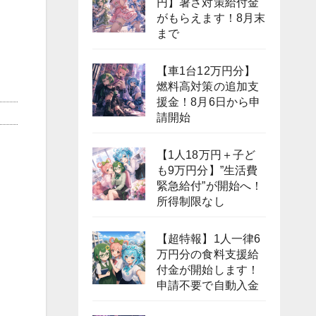
円】暑さ対策給付金
がもらえます！8月末
まで
【車1台12万円分】
燃料高対策の追加支
援金！8月6日から申
請開始
【1人18万円＋子ど
も9万円分】”生活費
緊急給付”が開始へ！
所得制限なし
【超特報】1人一律6
万円分の食料支援給
付金が開始します！
申請不要で自動入金