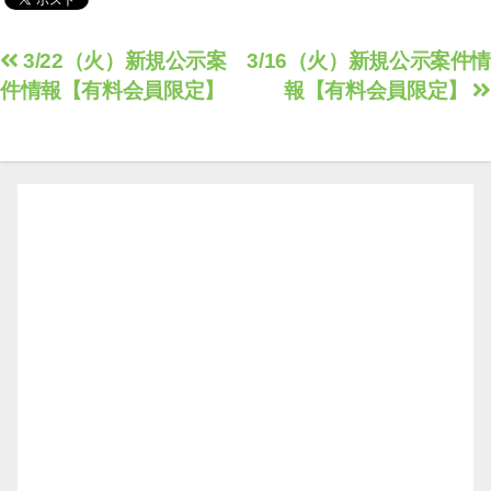
投
3/22（火）新規公示案
3/16（火）新規公示案件情
件情報【有料会員限定】
報【有料会員限定】
稿
ナ
ビ
ゲ
ー
シ
ョ
ン