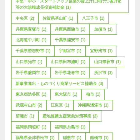
中堅・中小・スタートアップ企業の賃上げに向けた省力化
等の大規模成長投資補助金
(1)
中央区
(2)
佐賀県基山町
(1)
八王子市
(1)
兵庫県宝塚市
(1)
兵庫県西脇市
(1)
加須市
(1)
北海道中川町
(1)
千葉県浦安市
(1)
千葉県習志野市
(1)
宇都宮市
(1)
宜野湾市
(1)
山口県光市
(1)
山口県田布施町
(1)
山口県萩市
(1)
岩手県盛岡市
(1)
岩手県花巻市
(1)
所沢市
(1)
新事業進出・ものづくり商業サービス補助金
(3)
東京都渋谷区
(1)
東大阪市
(1)
柏市
(1)
武蔵村山市
(2)
江東区
(1)
沖縄県浦添市
(1)
清瀬市
(1)
産地連携支援緊急対策事業
(2)
福岡県岡垣町
(1)
福岡県糸島市
(1)
福島県会津若松市
(1)
稲敷市
(1)
船橋市
(1)