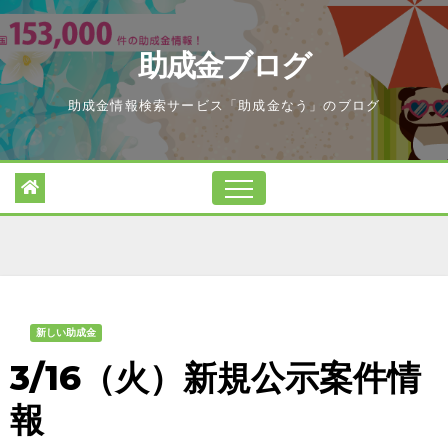
Skip
to
助成金ブログ
content
助成金情報検索サービス「助成金なう」のブログ
新しい助成金
3/16（火）新規公示案件情
報