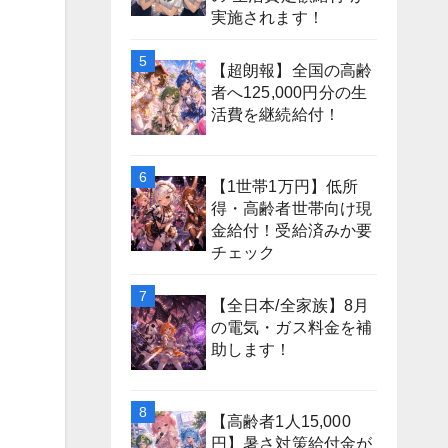
実施されます！
【超朗報】全国の高齢
者へ125,000円分の生
活費を継続給付！
【1世帯1万円】低所
得・高齢者世帯向け現
金給付！受給済みか要
チェック
【全日本/全家族】8月
の電気・ガス料金を補
助します！
【高齢者1人15,000
円】暑さ対策給付金が