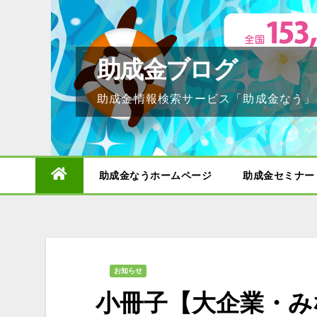
Skip
to
content
助成金ブログ
助成金情報検索サービス「助成金なう」
助成金なうホームページ
助成金セミナー
お知らせ
小冊子【大企業・み