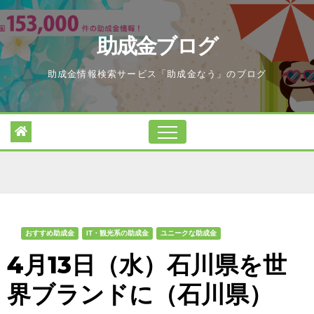
Skip
to
助成金ブログ
content
助成金情報検索サービス「助成金なう」のブログ
おすすめ助成金
IT・観光系の助成金
ユニークな助成金
4月13日（水）石川県を世
界ブランドに（石川県）