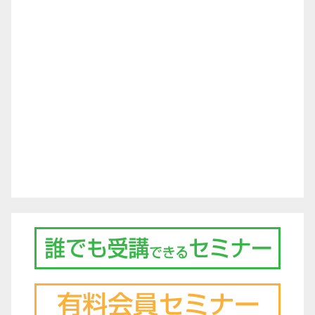
ー
シ
ョ
ン