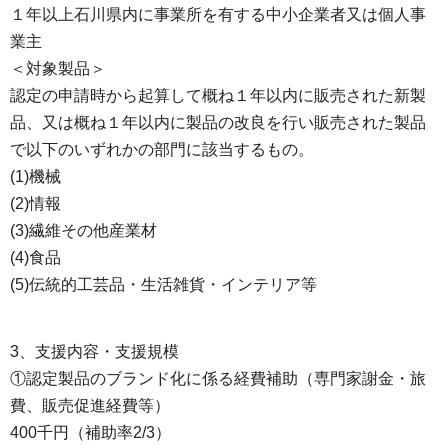
１年以上石川県内に事業所を有する中小企業者又は個人事
業主
＜対象製品＞
認定の申請時から起算して概ね１年以内に販売された新製
品、又は概ね１年以内に製品の改良を行い販売された製品
で以下のいずれかの部門に該当するもの。
(1)機械
(2)情報
(3)繊維その他産業材
(4)食品
(5)伝統的工芸品・生活雑貨・インテリア等
3、支援内容・支援規模
①認定製品のブランド化に係る経費補助（専門家謝金・旅
費、販売促進経費等）
400千円（補助率2/3）