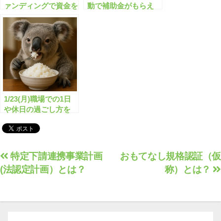
ァンディングで資金を
動で補助金がもらえ
調達すれば、補助金が
る？
もらえる？
1/23(月)職場での1日
や休日の過ごし方を
Webページに掲載し
よう！
投
特定下請連携事業計画
おもてなし規格認証（仮
(法認定計画）とは？
称）とは？
稿
ナ
ビ
ゲ