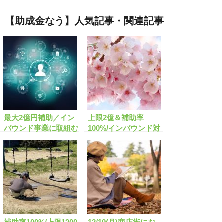
【助成金なう】人気記事・関連記事
最大2億円補助／イン
上限2億＆補助率
バウンド事業に取組む
100%/インバウンド対
商店街を支援する補助
策を支援する補助金と
金とは？
は？
補助率100%/上限1200
12/19(月)商店街にお