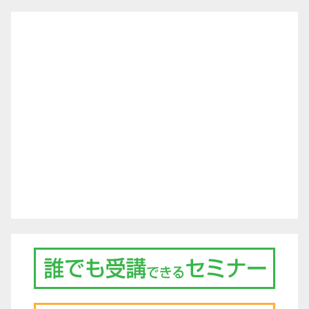
ゲ
ー
シ
ョ
ン