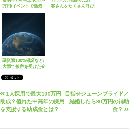
万円/イベントで活気
客さんをたくさん呼び
を取り戻そう！
込もう！
融資額100%保証など/
大雨で被害を受けた企
業を支援します
投
1人採用で最大100万円
目指せジューンブライド／
助成？優れた中高年の採用
結婚したら30万円の補助
稿
を支援する助成金とは？
金？
ナ
ビ