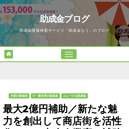
Skip
to
助成金ブログ
content
助成金情報検索サービス「助成金なう」のブログ
大型の助成金
IT・観光系の助成金
ユニークな助成金
最大2億円補助／新たな魅
力を創出して商店街を活性