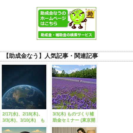
【助成金なう】人気記事・関連記事
2/17(水)、2/18(木)、
3/3(木) ものづくり補
3/3(木)、3/10(木) も
助金セミナー (東京開
のづくり補助金セミナ
催/全国配信) 「夜の
ー (東京開催/全国配
部」を追加開催致しま