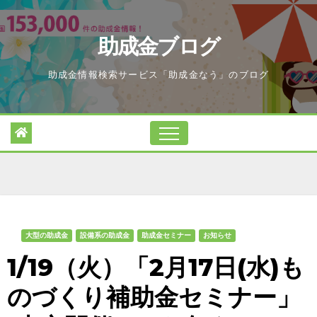
Skip
to
助成金ブログ
content
助成金情報検索サービス「助成金なう」のブログ
大型の助成金
設備系の助成金
助成金セミナー
お知らせ
1/19（火）「2月17日(水)も
のづくり補助金セミナー」