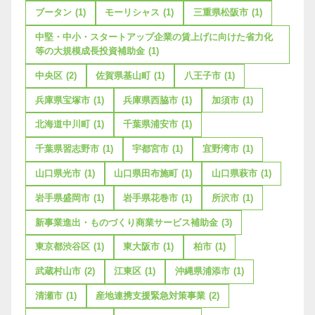
ブータン
(1)
モーリシャス
(1)
三重県松阪市
(1)
中堅・中小・スタートアップ企業の賃上げに向けた省力化
等の大規模成長投資補助金
(1)
中央区
(2)
佐賀県基山町
(1)
八王子市
(1)
兵庫県宝塚市
(1)
兵庫県西脇市
(1)
加須市
(1)
北海道中川町
(1)
千葉県浦安市
(1)
千葉県習志野市
(1)
宇都宮市
(1)
宜野湾市
(1)
山口県光市
(1)
山口県田布施町
(1)
山口県萩市
(1)
岩手県盛岡市
(1)
岩手県花巻市
(1)
所沢市
(1)
新事業進出・ものづくり商業サービス補助金
(3)
東京都渋谷区
(1)
東大阪市
(1)
柏市
(1)
武蔵村山市
(2)
江東区
(1)
沖縄県浦添市
(1)
清瀬市
(1)
産地連携支援緊急対策事業
(2)