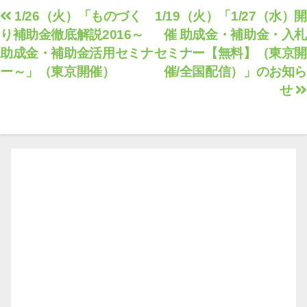
投
1/26（火）「ものづく
1/19（火）「1/27（水）開
り補助金徹底解説2016～
催 助成金・補助金・入札
稿
助成金・補助金活用セミナ
セミナー【無料】（東京開
ナ
ー～」（東京開催）
催/全国配信）」のお知ら
ビ
せ
ゲ
ー
シ
ョ
ン