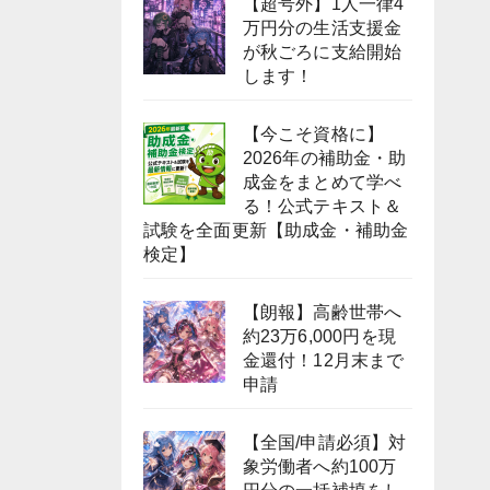
【超号外】1人一律4
万円分の生活支援金
が秋ごろに支給開始
します！
【今こそ資格に】
2026年の補助金・助
成金をまとめて学べ
る！公式テキスト＆
試験を全面更新【助成金・補助金
検定】
【朗報】高齢世帯へ
約23万6,000円を現
金還付！12月末まで
申請
【全国/申請必須】対
象労働者へ約100万