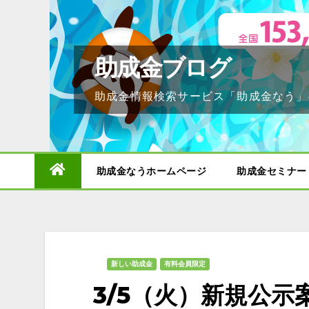
Skip
to
content
助成金ブログ
助成金情報検索サービス「助成金なう」
助成金なうホームページ
助成金セミナー
新しい助成金
有料会員限定
3/5（火）新規公