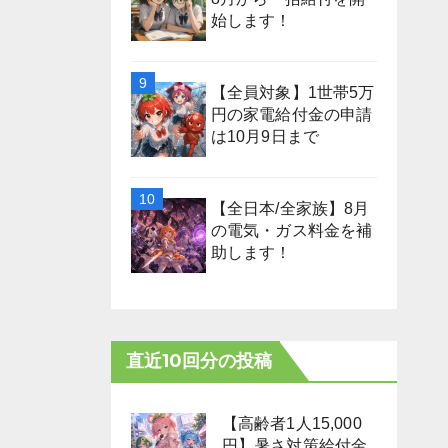
始します！
【全員対象】1世帯5万
円の家電給付金の申請
は10月9日まで
【全日本/全家族】8月
の電気・ガス料金を補
助します！
直近10回分の投稿
【高齢者1人15,000
円】暑さ対策給付金