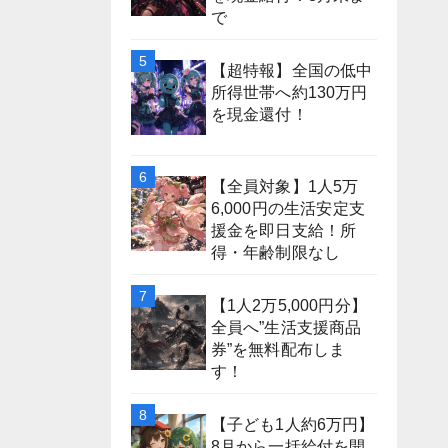
で
【超特報】全国の低中
所得世帯へ約130万円
を現金還付！
【全員対象】1人5万
6,000円の生活安定支
援金を即日支給！所
得・年齢制限なし
【1人2万5,000円分】
全員へ”生活支援商品
券”を無料配布しま
す！
【子ども1人約6万円】
8月から一括給付を開