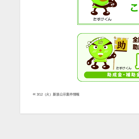
投
3/12（火）新規公示案件情報
稿
ナ
ビ
ゲ