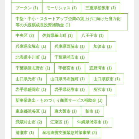
ブータン
(1)
モーリシャス
(1)
三重県松阪市
(1)
中堅・中小・スタートアップ企業の賃上げに向けた省力化
等の大規模成長投資補助金
(1)
中央区
(2)
佐賀県基山町
(1)
八王子市
(1)
兵庫県宝塚市
(1)
兵庫県西脇市
(1)
加須市
(1)
北海道中川町
(1)
千葉県浦安市
(1)
千葉県習志野市
(1)
宇都宮市
(1)
宜野湾市
(1)
山口県光市
(1)
山口県田布施町
(1)
山口県萩市
(1)
岩手県盛岡市
(1)
岩手県花巻市
(1)
所沢市
(1)
新事業進出・ものづくり商業サービス補助金
(3)
東京都渋谷区
(1)
東大阪市
(1)
柏市
(1)
武蔵村山市
(2)
江東区
(1)
沖縄県浦添市
(1)
清瀬市
(1)
産地連携支援緊急対策事業
(2)