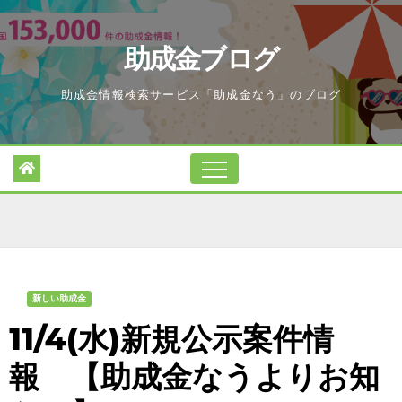
Skip
to
助成金ブログ
content
助成金情報検索サービス「助成金なう」のブログ
新しい助成金
11/4(水)新規公示案件情
報 【助成金なうよりお知