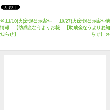
りお知らせ】
投
11/10(火)新規公示案件
10/27(火)新規公示案件情
情報 【助成金なうよりお
報 【助成金なうよりお知
稿
知らせ】
らせ】
ナ
ビ
ゲ
ー
シ
ョ
ン