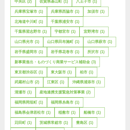
中央区
(2)
佐賀県基山町
(1)
八王子市
(1)
兵庫県宝塚市
(1)
兵庫県西脇市
(1)
加須市
(1)
北海道中川町
(1)
千葉県浦安市
(1)
千葉県習志野市
(1)
宇都宮市
(1)
宜野湾市
(1)
山口県光市
(1)
山口県田布施町
(1)
山口県萩市
(1)
岩手県盛岡市
(1)
岩手県花巻市
(1)
所沢市
(1)
新事業進出・ものづくり商業サービス補助金
(3)
東京都渋谷区
(1)
東大阪市
(1)
柏市
(1)
武蔵村山市
(2)
江東区
(1)
沖縄県浦添市
(1)
清瀬市
(1)
産地連携支援緊急対策事業
(2)
福岡県岡垣町
(1)
福岡県糸島市
(1)
福島県会津若松市
(1)
稲敷市
(1)
船橋市
(1)
苅田町
(1)
茨城県常総市
(1)
豊島区
(1)