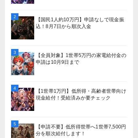
【国民1人約10万円】申請なしで現金振
込！8月7日から順次入金
【全員対象】1世帯5万円の家電給付金の
申請は10月9日まで
【1世帯1万円】低所得・高齢者世帯向け
現金給付！受給済みか要チェック
【申請不要】低所得世帯へ1世帯7,500円
分を順次給付します！