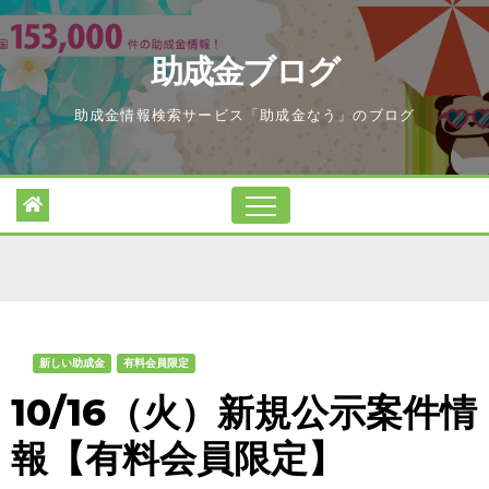
Skip
to
助成金ブログ
content
助成金情報検索サービス「助成金なう」のブログ
新しい助成金
有料会員限定
10/16（火）新規公示案件情
報【有料会員限定】