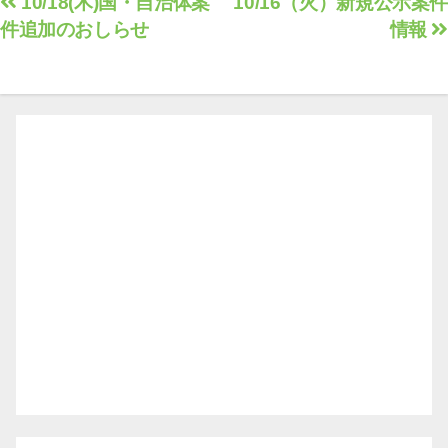
投
10/18(木)国・自治体案
10/16（火）新規公示案件
件追加のおしらせ
情報
稿
ナ
ビ
ゲ
ー
シ
ョ
ン