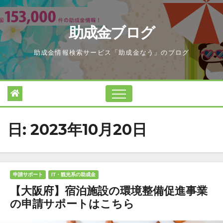
Skip
to
助成金ブログ
content
助成金情報検索サービス「助成金なう」のブログ
日:
2023年10月20日
申請サポート
IT・観光系の助成金
【大阪府】宿泊施設の環境整備促進事業
の申請サポートはこちら