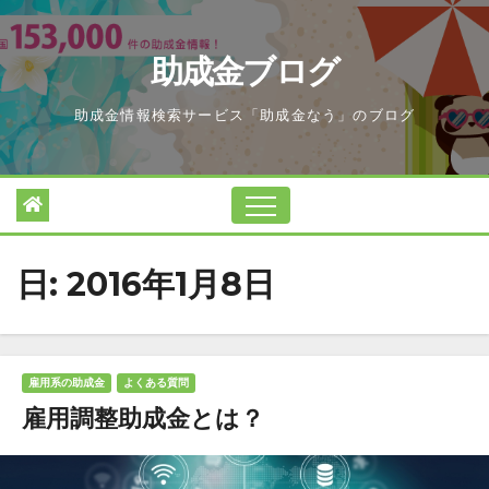
Skip
to
助成金ブログ
content
助成金情報検索サービス「助成金なう」のブログ
日:
2016年1月8日
雇用系の助成金
よくある質問
雇用調整助成金とは？