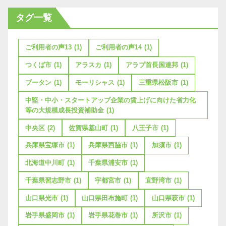
タグ一覧
ご利用者の声13
(1)
ご利用者の声14
(1)
つくば市
(1)
アラスカ
(1)
アラブ首長国連邦
(1)
ブータン
(1)
モーリシャス
(1)
三重県松阪市
(1)
中堅・中小・スタートアップ企業の賃上げに向けた省力化
等の大規模成長投資補助金
(1)
中央区
(2)
佐賀県基山町
(1)
八王子市
(1)
兵庫県宝塚市
(1)
兵庫県西脇市
(1)
加須市
(1)
北海道中川町
(1)
千葉県浦安市
(1)
千葉県習志野市
(1)
宇都宮市
(1)
宜野湾市
(1)
山口県光市
(1)
山口県田布施町
(1)
山口県萩市
(1)
岩手県盛岡市
(1)
岩手県花巻市
(1)
所沢市
(1)