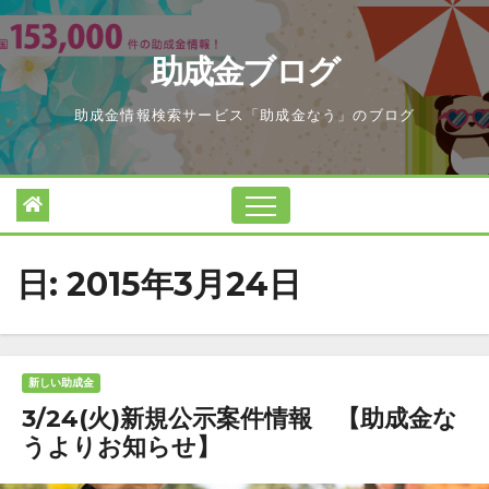
Skip
to
助成金ブログ
content
助成金情報検索サービス「助成金なう」のブログ
日:
2015年3月24日
新しい助成金
3/24(火)新規公示案件情報 【助成金な
うよりお知らせ】