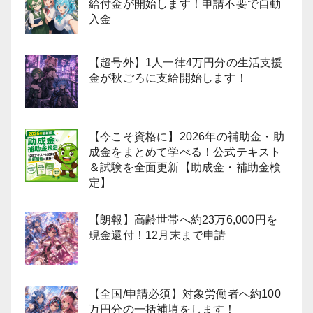
給付金が開始します！申請不要で自動
入金
【超号外】1人一律4万円分の生活支援
金が秋ごろに支給開始します！
【今こそ資格に】2026年の補助金・助
成金をまとめて学べる！公式テキスト
＆試験を全面更新【助成金・補助金検
定】
【朗報】高齢世帯へ約23万6,000円を
現金還付！12月末まで申請
【全国/申請必須】対象労働者へ約100
万円分の一括補填をします！