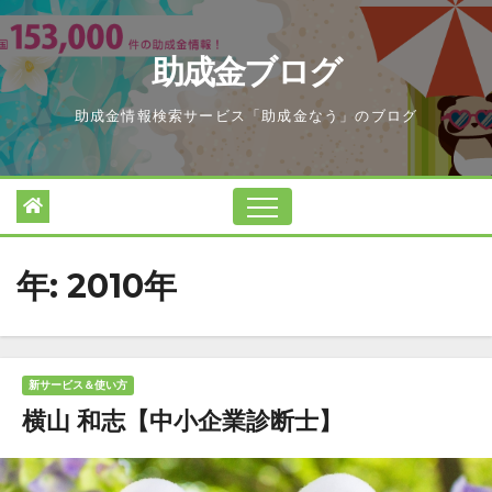
Skip
to
助成金ブログ
content
助成金情報検索サービス「助成金なう」のブログ
年:
2010年
新サービス＆使い方
横山 和志【中小企業診断士】