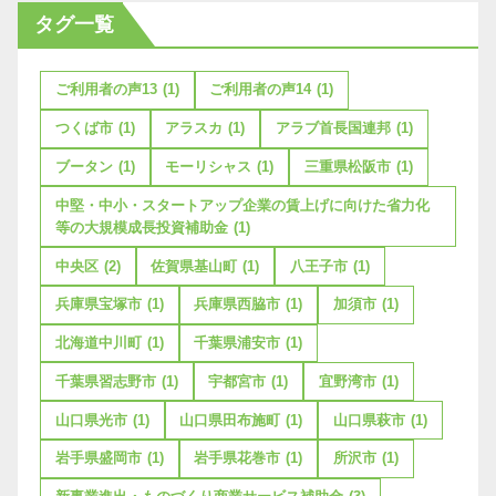
タグ一覧
ご利用者の声13
(1)
ご利用者の声14
(1)
つくば市
(1)
アラスカ
(1)
アラブ首長国連邦
(1)
ブータン
(1)
モーリシャス
(1)
三重県松阪市
(1)
中堅・中小・スタートアップ企業の賃上げに向けた省力化
等の大規模成長投資補助金
(1)
中央区
(2)
佐賀県基山町
(1)
八王子市
(1)
兵庫県宝塚市
(1)
兵庫県西脇市
(1)
加須市
(1)
北海道中川町
(1)
千葉県浦安市
(1)
千葉県習志野市
(1)
宇都宮市
(1)
宜野湾市
(1)
山口県光市
(1)
山口県田布施町
(1)
山口県萩市
(1)
岩手県盛岡市
(1)
岩手県花巻市
(1)
所沢市
(1)