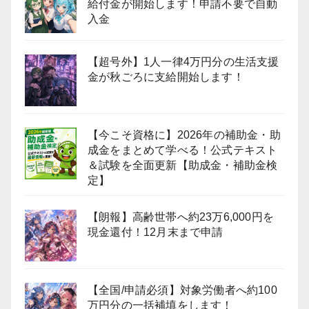
給付金が開始します！申請不要で自動
入金
【超号外】1人一律4万円分の生活支援
金が秋ごろに支給開始します！
【今こそ資格に】2026年の補助金・助
成金をまとめて学べる！公式テキスト
＆試験を全面更新【助成金・補助金検
定】
【朗報】高齢世帯へ約23万6,000円を
現金還付！12月末まで申請
【全国/申請必須】対象労働者へ約100
万円分の一括補填をします！