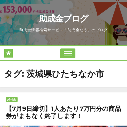
Skip
to
助成金ブログ
content
助成金情報検索サービス「助成金なう」のブログ
タグ:
茨城県ひたちなか市
給付金
【7月9日締切】1人あたり7万円分の商品
券がまもなく終了します！