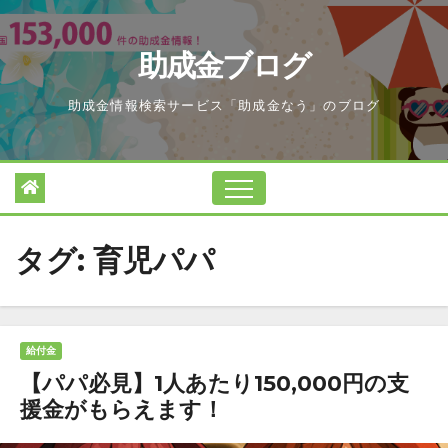
Skip
to
助成金ブログ
content
助成金情報検索サービス「助成金なう」のブログ
タグ:
育児パパ
給付金
【パパ必見】1人あたり150,000円の支
援金がもらえます！