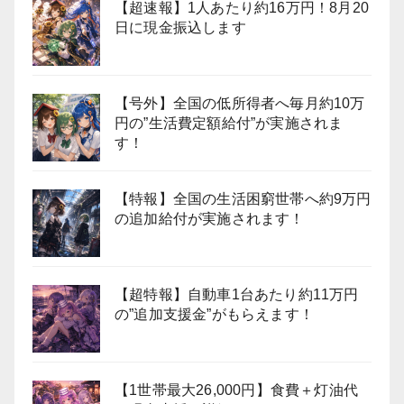
【超速報】1人あたり約16万円！8月20
日に現金振込します
【号外】全国の低所得者へ毎月約10万
円の”生活費定額給付”が実施されま
す！
【特報】全国の生活困窮世帯へ約9万円
の追加給付が実施されます！
【超特報】自動車1台あたり約11万円
の”追加支援金”がもらえます！
【1世帯最大26,000円】食費＋灯油代