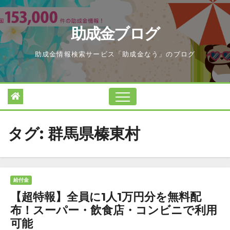
Skip
to
助成金ブログ
content
助成金情報検索サービス「助成金なう」のブログ
タグ:
群馬県榛東村
給付金
【超特報】全員に1人1万円分を無料配
布！スーパー・飲食店・コンビニで利用
可能