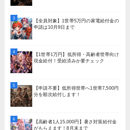
【全員対象】1世帯5万円の家電給付金の
申請は10月9日まで
【1世帯1万円】低所得・高齢者世帯向け
現金給付！受給済みか要チェック
【申請不要】低所得世帯へ1世帯7,500円
分を順次給付します！
【高齢者1人15,000円】暑さ対策給付金
がもらえます！8月末まで