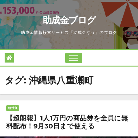
Skip
to
助成金ブログ
content
助成金情報検索サービス「助成金なう」のブログ
タグ:
沖縄県八重瀬町
給付金
【超朗報】1人1万円の商品券を全員に無
料配布！9月30日まで使える