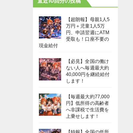
直近10回分の投稿
【超朗報】母親1人5
万円＋児童1人5万
円、申請翌週にATM
受取も！口座不要の
現金給付
【必見】全国の働け
ない人へ毎週最大約
40,000円を継続給付
します！
【毎週最大約77,000
円】低所得の高齢者
へ非課税で生活費を
上乗せします！
【特報】全国の低所