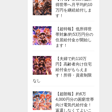
得世帯へ月平均約10
万円を継続給付しま
す！
【超特報】低所得世
帯対象/約53万円分の
住居給付金が開始し
ます！
【夫婦で約110万
円】高齢者向け住宅
給付金がもらえま
す！所得・資産制限
なし
【超朗報】約6万
4,000円分の困窮世帯
向け電気代給付金！
返還しなくてよいこ