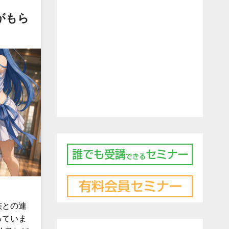
がもら
族との連
っていま