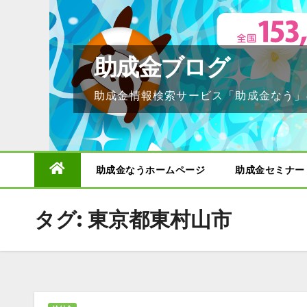
Skip
to
content
助成金ブログ
助成金情報検索サービス「助成金なう」
助成金なうホームページ
助成金セミナー
タグ:
東京都東村山市