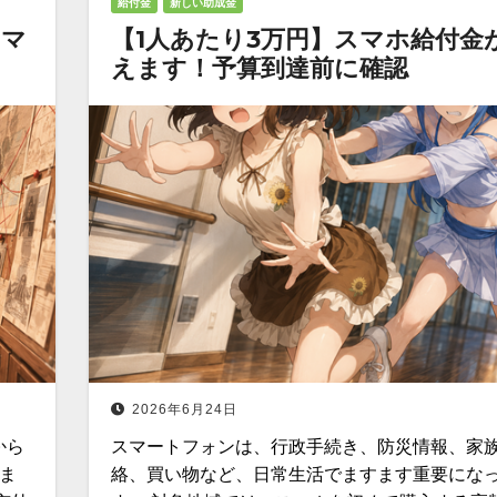
給付金
新しい助成金
スマ
【1人あたり3万円】スマホ給付金
えます！予算到達前に確認
2026年6月24日
から
スマートフォンは、行政手続き、防災情報、家
ま
絡、買い物など、日常生活でますます重要にな