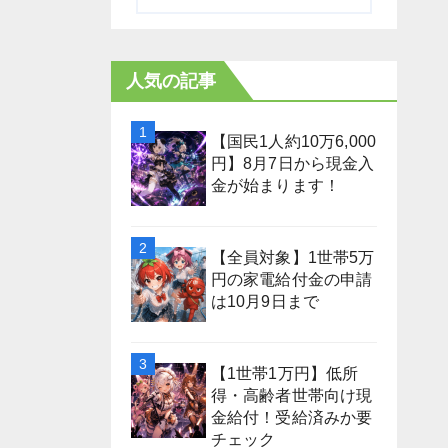
人気の記事
【国民1人約10万6,000
円】8月7日から現金入
金が始まります！
【全員対象】1世帯5万
円の家電給付金の申請
は10月9日まで
【1世帯1万円】低所
得・高齢者世帯向け現
金給付！受給済みか要
チェック