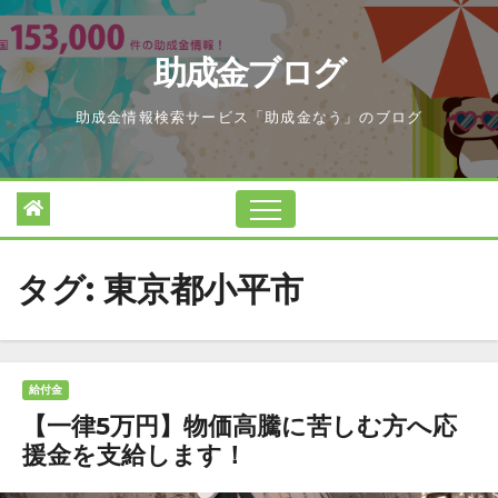
Skip
to
助成金ブログ
content
助成金情報検索サービス「助成金なう」のブログ
タグ:
東京都小平市
給付金
【一律5万円】物価高騰に苦しむ方へ応
援金を支給します！