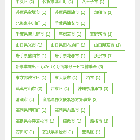
中央区
(2)
佐賀県基山町
(1)
八王子市
(1)
兵庫県宝塚市
(1)
兵庫県西脇市
(1)
加須市
(1)
北海道中川町
(1)
千葉県浦安市
(1)
千葉県習志野市
(1)
宇都宮市
(1)
宜野湾市
(1)
山口県光市
(1)
山口県田布施町
(1)
山口県萩市
(1)
岩手県盛岡市
(1)
岩手県花巻市
(1)
所沢市
(1)
新事業進出・ものづくり商業サービス補助金
(3)
東京都渋谷区
(1)
東大阪市
(1)
柏市
(1)
武蔵村山市
(2)
江東区
(1)
沖縄県浦添市
(1)
清瀬市
(1)
産地連携支援緊急対策事業
(2)
福岡県岡垣町
(1)
福岡県糸島市
(1)
福島県会津若松市
(1)
稲敷市
(1)
船橋市
(1)
苅田町
(1)
茨城県常総市
(1)
豊島区
(1)