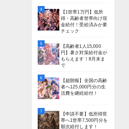
【1世帯1万円】低所
得・高齢者世帯向け現
金給付！受給済みか要
チェック
【高齢者1人15,000
円】暑さ対策給付金が
もらえます！8月末ま
で
【超朗報】全国の高齢
者へ125,000円分の生
活費を継続給付！
【申請不要】低所得世
帯へ1世帯7,500円分を
順次給付します！