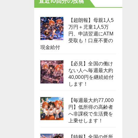
直近10回分の投稿
【超朗報】母親1人5
万円＋児童1人5万
円、申請翌週にATM
受取も！口座不要の
現金給付
【必見】全国の働け
ない人へ毎週最大約
40,000円を継続給付
します！
【毎週最大約77,000
円】低所得の高齢者
へ非課税で生活費を
上乗せします！
【特報】全国の低所