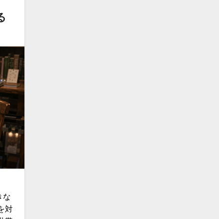
る
きな
を対