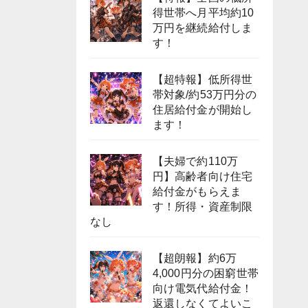
得世帯へ月平均約10
万円を継続給付しま
す！
【超特報】低所得世
帯対象/約53万円分の
住居給付金が開始し
ます！
【夫婦で約110万
円】高齢者向け住宅
給付金がもらえま
す！所得・資産制限
なし
【超朗報】約6万
4,000円分の困窮世帯
向け電気代給付金！
返還しなくてよいこ