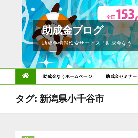
Skip
to
content
助成金ブログ
助成金情報検索サービス「助成金なう」
助成金なうホームページ
助成金セミナー
タグ:
新潟県小千谷市