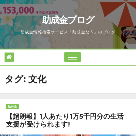
Skip
to
助成金ブログ
content
助成金情報検索サービス「助成金なう」のブログ
タグ:
文化
給付金
【超朗報】1人あたり1万5千円分の生活
支援が受けられます!