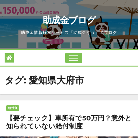
Skip
to
助成金ブログ
content
助成金情報検索サービス「助成金なう」のブログ
タグ:
愛知県大府市
給付金
【要チェック】車所有で50万円？意外と
知られていない給付制度