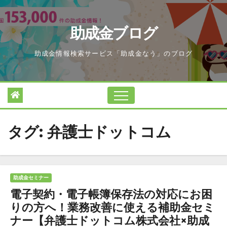
Skip
to
助成金ブログ
content
助成金情報検索サービス「助成金なう」のブログ
タグ:
弁護士ドットコム
助成金セミナー
電子契約・電子帳簿保存法の対応にお困
りの方へ！業務改善に使える補助金セミ
ナー【弁護士ドットコム株式会社×助成