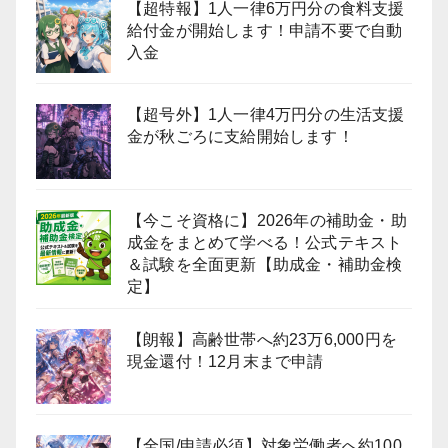
【超特報】1人一律6万円分の食料支援
給付金が開始します！申請不要で自動
入金
【超号外】1人一律4万円分の生活支援
金が秋ごろに支給開始します！
【今こそ資格に】2026年の補助金・助
成金をまとめて学べる！公式テキスト
＆試験を全面更新【助成金・補助金検
定】
【朗報】高齢世帯へ約23万6,000円を
現金還付！12月末まで申請
【全国/申請必須】対象労働者へ約100