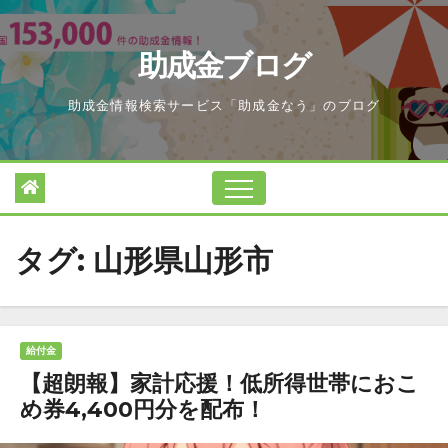
Skip
to
助成金ブログ
content
助成金情報検索サービス「助成金なう」のブログ
タグ:
山形県山形市
給付金
【超朗報】家計応援！低所得世帯におこ
め券4,400円分を配布！