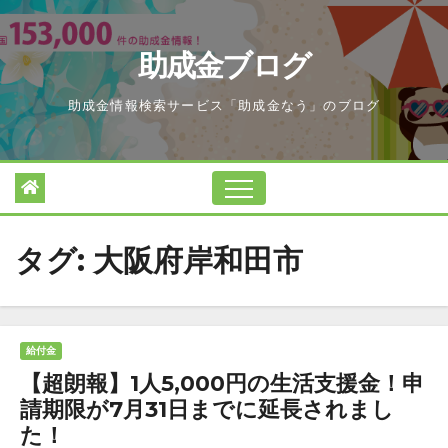
Skip
to
助成金ブログ
content
助成金情報検索サービス「助成金なう」のブログ
タグ:
大阪府岸和田市
給付金
【超朗報】1人5,000円の生活支援金！申
請期限が7月31日までに延長されまし
た！