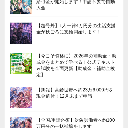
給付金が開始します！申請不要で自動
入金
【超号外】1人一律4万円分の生活支援
金が秋ごろに支給開始します！
【今こそ資格に】2026年の補助金・助
成金をまとめて学べる！公式テキスト
＆試験を全面更新【助成金・補助金検
定】
【朗報】高齢世帯へ約23万6,000円を
現金還付！12月末まで申請
【全国/申請必須】対象労働者へ約100
万円分の一括補填をします！