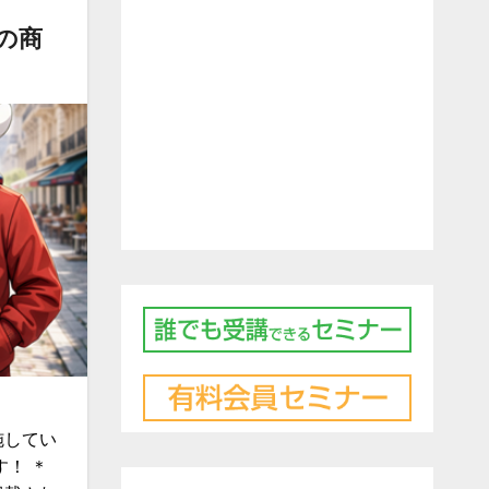
の商
施してい
！ ＊