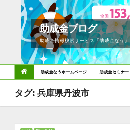
Skip
to
content
助成金ブログ
助成金情報検索サービス「助成金なう」
助成金なうホームページ
助成金セミナー
タグ:
兵庫県丹波市