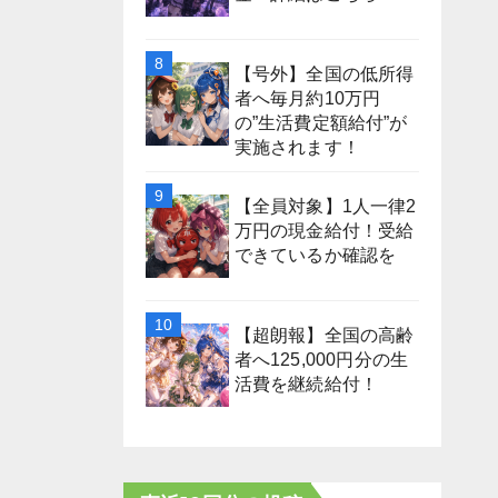
【号外】全国の低所得
者へ毎月約10万円
の”生活費定額給付”が
実施されます！
【全員対象】1人一律2
万円の現金給付！受給
できているか確認を
【超朗報】全国の高齢
者へ125,000円分の生
活費を継続給付！