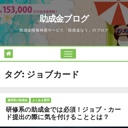
Skip
to
助成金ブログ
content
助成金情報検索サービス「助成金なう」のブログ
タグ:
ジョブカード
雇用系の助成金
よくある質問
研修系の助成金では必須！ジョブ・カー
ド提出の際に気を付けることとは？