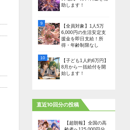
助します！
【全員対象】1人5万
6,000円の生活安定支
援金を即日支給！所
得・年齢制限なし
【子ども1人約6万円】
8月から一括給付を開
始します！
直近10回分の投稿
【超朗報】全国の高
齢者へ125,000円分