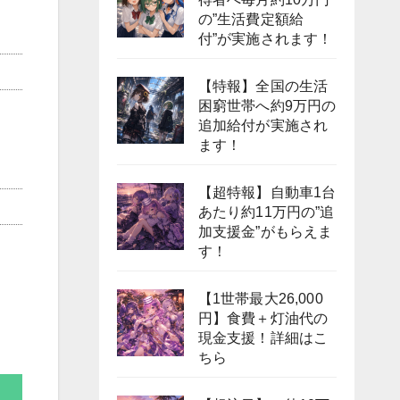
の”生活費定額給
付”が実施されます！
【特報】全国の生活
困窮世帯へ約9万円の
追加給付が実施され
ます！
【超特報】自動車1台
あたり約11万円の”追
加支援金”がもらえま
す！
【1世帯最大26,000
円】食費＋灯油代の
現金支援！詳細はこ
ちら