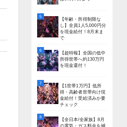
【年齢・所得制限な
し】全員1人5,000円分
を現金給付！8月末ま
で
【超特報】全国の低中
所得世帯へ約130万円
を現金還付！
【1世帯1万円】低所
得・高齢者世帯向け現
金給付！受給済みか要
チェック
【全日本/全家族】8月
の電気・ガス料金を補