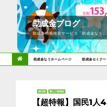
Skip
to
content
助成金ブログ
助成金情報検索サービス「助成金なう」
助成金なうホームページ
助成金セミナー
給付金
新しい助成金
【超特報】国民1人4