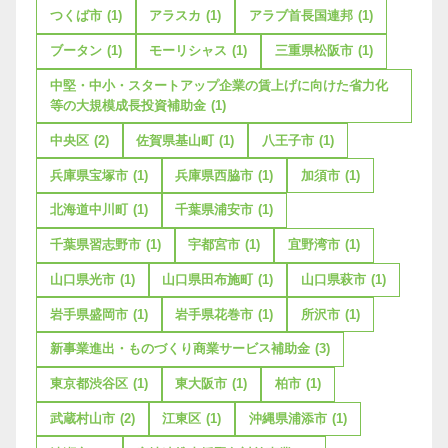
つくば市
(1)
アラスカ
(1)
アラブ首長国連邦
(1)
ブータン
(1)
モーリシャス
(1)
三重県松阪市
(1)
中堅・中小・スタートアップ企業の賃上げに向けた省力化
等の大規模成長投資補助金
(1)
中央区
(2)
佐賀県基山町
(1)
八王子市
(1)
兵庫県宝塚市
(1)
兵庫県西脇市
(1)
加須市
(1)
北海道中川町
(1)
千葉県浦安市
(1)
千葉県習志野市
(1)
宇都宮市
(1)
宜野湾市
(1)
山口県光市
(1)
山口県田布施町
(1)
山口県萩市
(1)
岩手県盛岡市
(1)
岩手県花巻市
(1)
所沢市
(1)
新事業進出・ものづくり商業サービス補助金
(3)
東京都渋谷区
(1)
東大阪市
(1)
柏市
(1)
武蔵村山市
(2)
江東区
(1)
沖縄県浦添市
(1)