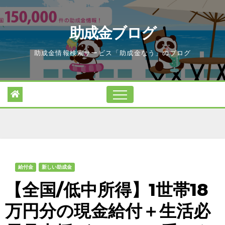
Skip
to
助成金ブログ
content
助成金情報検索サービス「助成金なう」のブログ
給付金
新しい助成金
【全国/低中所得】1世帯18
万円分の現金給付＋生活必