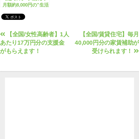
月額約8,000円の”生活
支援給付”が始まりま
す！
投
【全国/女性高齢者】1人
【全国/賃貸住宅】毎月
あたり17万円分の支援金
40,000円分の家賃補助が
稿
がもらえます！
受けられます！
ナ
ビ
ゲ
ー
シ
ョ
ン