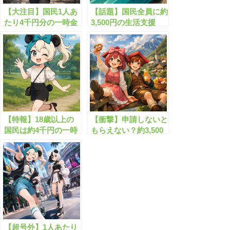
【大注目】国民1人あ
【話題】国民全員に約
たり4千円分の一時金
3,500円の生活支援
がもらえます！
金！
【特報】18歳以上の
【衝撃】申請しないと
国民は約4千円の一時
もらえない？約3,500
金が支給されます！
円の生活支援金が登場
【超号外】1人あたり