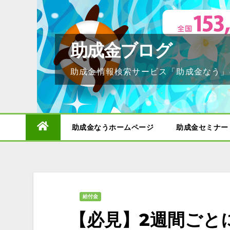
Skip
to
content
助成金ブログ
助成金情報検索サービス「助成金なう」
助成金なうホームページ
助成金セミナー
給付金
【必見】2週間ごとに