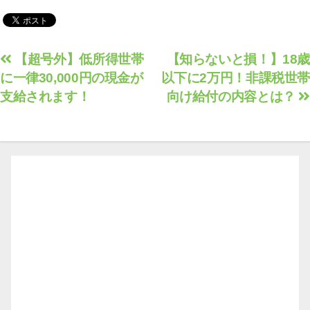
行われますか？補助率
アップ/賃上げ/サプラ
イチェーン/観光/融資/
省エネ
投
【超号外】低所得世帯
【知らないと損！】18歳
に一律30,000円の現金が
以下に2万円！非課税世帯
稿
支給されます！
向け給付の内容とは？
ナ
ビ
ゲ
ー
シ
ョ
ン