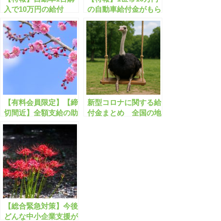
入で10万円の給付
の自動車給付金がもら
金！
えます!!
【有料会員限定】【締
新型コロナに関する給
切間近】全額支給の助
付金まとめ 全国の地
成金・補助金のまとめ
方自治体で359件【有
【2023年2月版】
料会員限定】
【総合緊急対策】今後
どんな中小企業支援が