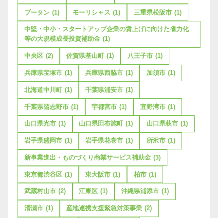
ブータン
(1)
モーリシャス
(1)
三重県松阪市
(1)
中堅・中小・スタートアップ企業の賃上げに向けた省力化
等の大規模成長投資補助金
(1)
中央区
(2)
佐賀県基山町
(1)
八王子市
(1)
兵庫県宝塚市
(1)
兵庫県西脇市
(1)
加須市
(1)
北海道中川町
(1)
千葉県浦安市
(1)
千葉県習志野市
(1)
宇都宮市
(1)
宜野湾市
(1)
山口県光市
(1)
山口県田布施町
(1)
山口県萩市
(1)
岩手県盛岡市
(1)
岩手県花巻市
(1)
所沢市
(1)
新事業進出・ものづくり商業サービス補助金
(3)
東京都渋谷区
(1)
東大阪市
(1)
柏市
(1)
武蔵村山市
(2)
江東区
(1)
沖縄県浦添市
(1)
清瀬市
(1)
産地連携支援緊急対策事業
(2)