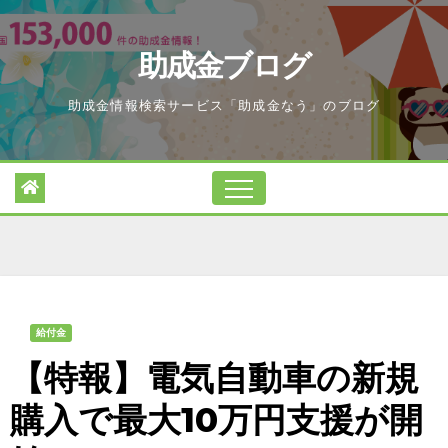
Skip
to
助成金ブログ
content
助成金情報検索サービス「助成金なう」のブログ
給付金
【特報】電気自動車の新規
購入で最大10万円支援が開