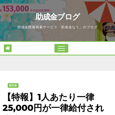
Skip
to
助成金ブログ
content
助成金情報検索サービス「助成金なう」のブログ
給付金
【特報】1人あたり一律
25,000円が一律給付され