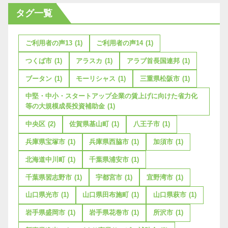
タグ一覧
ご利用者の声13
(1)
ご利用者の声14
(1)
つくば市
(1)
アラスカ
(1)
アラブ首長国連邦
(1)
ブータン
(1)
モーリシャス
(1)
三重県松阪市
(1)
中堅・中小・スタートアップ企業の賃上げに向けた省力化
等の大規模成長投資補助金
(1)
中央区
(2)
佐賀県基山町
(1)
八王子市
(1)
兵庫県宝塚市
(1)
兵庫県西脇市
(1)
加須市
(1)
北海道中川町
(1)
千葉県浦安市
(1)
千葉県習志野市
(1)
宇都宮市
(1)
宜野湾市
(1)
山口県光市
(1)
山口県田布施町
(1)
山口県萩市
(1)
岩手県盛岡市
(1)
岩手県花巻市
(1)
所沢市
(1)