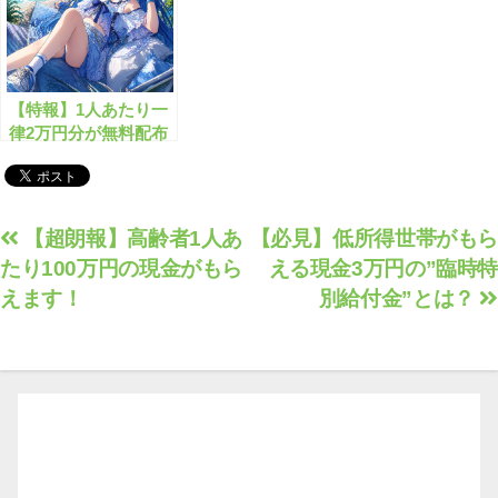
【特報】1人あたり一
律2万円分が無料配布
されます！
投
【超朗報】高齢者1人あ
【必見】低所得世帯がもら
たり100万円の現金がもら
える現金3万円の”臨時特
稿
えます！
別給付金”とは？
ナ
ビ
ゲ
ー
シ
ョ