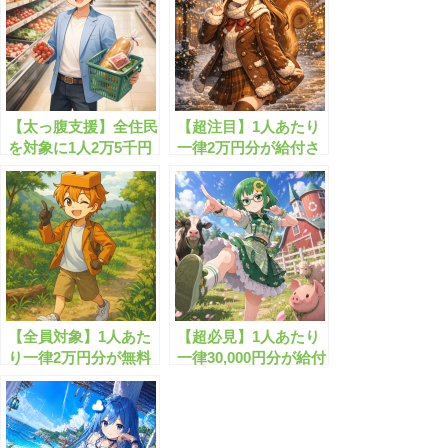
【太っ腹支援】全住民
【超注目】1人あたり
を対象に1人2万5千円
一律2万円分が給付さ
分の商品券を一律給付
れまし!!
する物価高騰対策と
は？
【全員対象】1人あた
【超必見】1人あたり
り一律2万円分が無料
一律30,000円分が給付
配布されます！
されます！