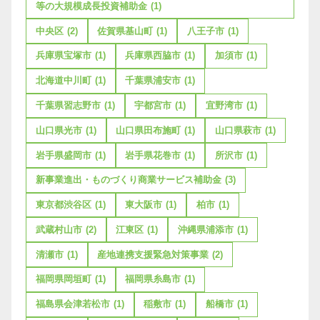
等の大規模成長投資補助金
(1)
中央区
(2)
佐賀県基山町
(1)
八王子市
(1)
兵庫県宝塚市
(1)
兵庫県西脇市
(1)
加須市
(1)
北海道中川町
(1)
千葉県浦安市
(1)
千葉県習志野市
(1)
宇都宮市
(1)
宜野湾市
(1)
山口県光市
(1)
山口県田布施町
(1)
山口県萩市
(1)
岩手県盛岡市
(1)
岩手県花巻市
(1)
所沢市
(1)
新事業進出・ものづくり商業サービス補助金
(3)
東京都渋谷区
(1)
東大阪市
(1)
柏市
(1)
武蔵村山市
(2)
江東区
(1)
沖縄県浦添市
(1)
清瀬市
(1)
産地連携支援緊急対策事業
(2)
福岡県岡垣町
(1)
福岡県糸島市
(1)
福島県会津若松市
(1)
稲敷市
(1)
船橋市
(1)