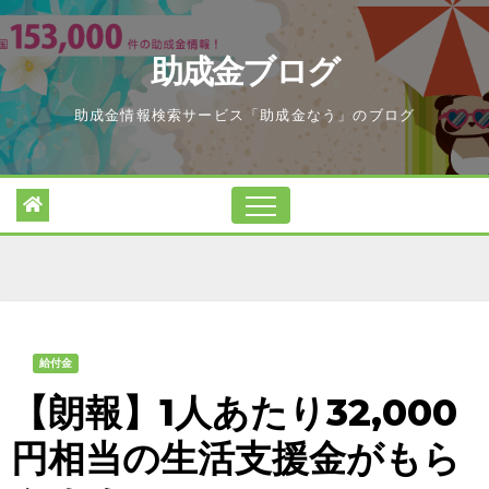
Skip
to
助成金ブログ
content
助成金情報検索サービス「助成金なう」のブログ
給付金
【朗報】1人あたり32,000
円相当の生活支援金がもら