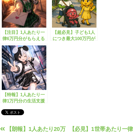
【注目】1人あたり一
【超必見】子ども1人
律6万円分がもらえる
につき最大100万円が
規格外の給付金とは？
もらえます！
【特報】1人あたり一
律1万円分の生活支援
金がもらえます！
投
【朗報】1人あたり20万
【必見】1世帯あたり一律