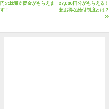
円の就職支援金がもらえま
27,000円分がもらえる！
稿
す！
超お得な給付制度とは？
ナ
ビ
ゲ
ー
シ
ョ
ン