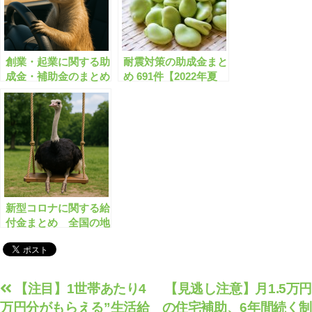
創業・起業に関する助
耐震対策の助成金まと
成金・補助金のまとめ
め 691件【2022年夏
【有料会員限定】
版】耐震改修/耐震診
断/ブロック塀除去/空
き家解体 など【有料
会員限定】
新型コロナに関する給
付金まとめ 全国の地
方自治体で359件【有
料会員限定】
投
【注目】1世帯あたり4
【見逃し注意】月1.5万円
万円分がもらえる”生活給
の住宅補助、6年間続く制
稿