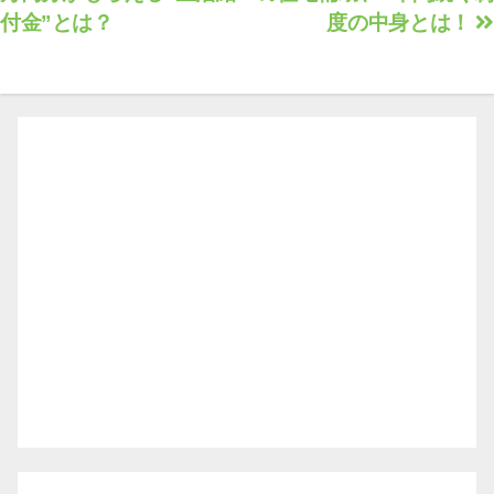
付金”とは？
度の中身とは！
ナ
ビ
ゲ
ー
シ
ョ
ン