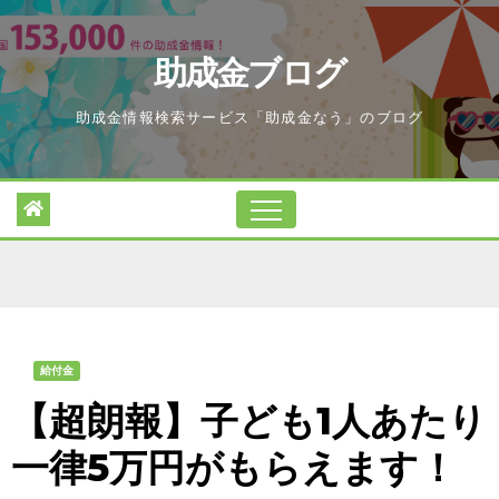
Skip
to
助成金ブログ
content
助成金情報検索サービス「助成金なう」のブログ
給付金
【超朗報】子ども1人あたり
一律5万円がもらえます！