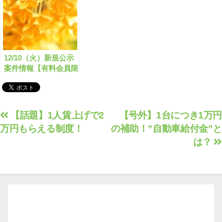
12/10（火）新規公示
案件情報【有料会員限
定】
投
【話題】1人賃上げで2
【号外】1台につき1万円
万円もらえる制度！
の補助！”自動車給付金”
稿
は？
ナ
ビ
ゲ
ー
シ