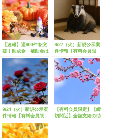
【速報】週600件を突
8/27（火）新規公示案
破！助成金・補助金は
件情報【有料会員限
今がチャンス！全国
定】
10/東京都55/愛知38/兵
庫36/千葉32【有料会
員限定】
9/24（火）新規公示案
【有料会員限定】【締
件情報【有料会員限
切間近】全額支給の助
定】
成金・補助金のまとめ
【2023年2月版】