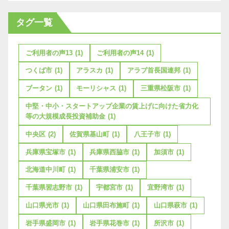
タグ一覧
ご利用者の声13
(1)
ご利用者の声14
(1)
つくば市
(1)
アラスカ
(1)
アラブ首長国連邦
(1)
ブータン
(1)
モーリシャス
(1)
三重県松阪市
(1)
中堅・中小・スタートアップ企業の賃上げに向けた省力化
等の大規模成長投資補助金
(1)
中央区
(2)
佐賀県基山町
(1)
八王子市
(1)
兵庫県宝塚市
(1)
兵庫県西脇市
(1)
加須市
(1)
北海道中川町
(1)
千葉県浦安市
(1)
千葉県習志野市
(1)
宇都宮市
(1)
宜野湾市
(1)
山口県光市
(1)
山口県田布施町
(1)
山口県萩市
(1)
岩手県盛岡市
(1)
岩手県花巻市
(1)
所沢市
(1)