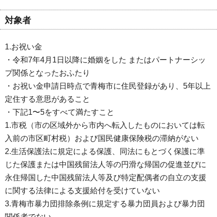
対象者
1.お祝い金
・令和7年4月1日以降に婚姻をした またはパートナーシッ
プ関係となったおふたり
・お祝い金申請日時点で青梅市に住民登録があり、5年以上
定住する意思があること
・下記1〜5をすべて満たすこと
1.市税（市の区域外から市内へ転入したものにおいては転
入前の市区町村税）および国民健康保険税の滞納がない
2.生活保護法に規定による保護、同法にもとづく保護に準
じた保護または中国残留法人等の円滑な帰国の促進並びに
永住帰国した中国残留法人等及び特定配偶者の自立の支援
に関する法律による支援給付を受けていない
3.青梅市暴力団排除条例に規定する暴力団員および暴力団
関係者でない