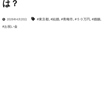
は？
,
,
,
,
,
#東京都
#結婚
#青梅市
#５０万円
#婚姻
2026年4月20日
#お祝い金