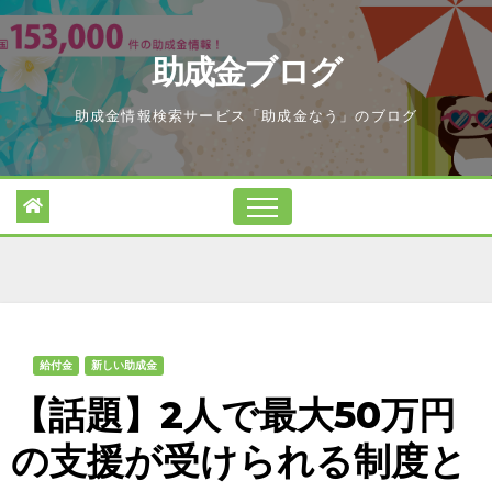
Skip
to
助成金ブログ
content
助成金情報検索サービス「助成金なう」のブログ
給付金
新しい助成金
【話題】2人で最大50万円
の支援が受けられる制度と