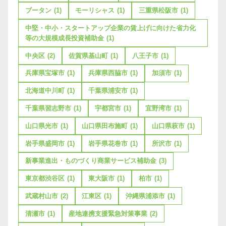
ブータン
(1)
モーリシャス
(1)
三重県松阪市
(1)
中堅・中小・スタートアップ企業の賃上げに向けた省力化
等の大規模成長投資補助金
(1)
中央区
(2)
佐賀県基山町
(1)
八王子市
(1)
兵庫県宝塚市
(1)
兵庫県西脇市
(1)
加須市
(1)
北海道中川町
(1)
千葉県浦安市
(1)
千葉県習志野市
(1)
宇都宮市
(1)
宜野湾市
(1)
山口県光市
(1)
山口県田布施町
(1)
山口県萩市
(1)
岩手県盛岡市
(1)
岩手県花巻市
(1)
所沢市
(1)
新事業進出・ものづくり商業サービス補助金
(3)
東京都渋谷区
(1)
東大阪市
(1)
柏市
(1)
武蔵村山市
(2)
江東区
(1)
沖縄県浦添市
(1)
清瀬市
(1)
産地連携支援緊急対策事業
(2)