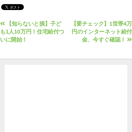
の神サポートとは
投
【知らないと損】子ど
【要チェック】1世帯4万
も1人10万円！住宅給付つ
円のインターネット給付
稿
いに開始！
金、今すぐ確認！
ナ
ビ
ゲ
ー
シ
ョ
ン