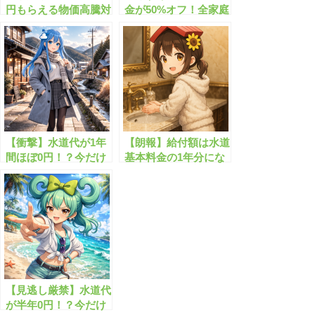
円もらえる物価高騰対
金が50%オフ！全家庭
策支援給付金とは？
が対象の減免制度がス
タート！
【衝撃】水道代が1年
【朗報】給付額は水道
間ほぼ0円！？今だけ
基本料金の1年分にな
の神制度がヤバすぎる
ります！
【見逃し厳禁】水道代
が半年0円！？今だけ