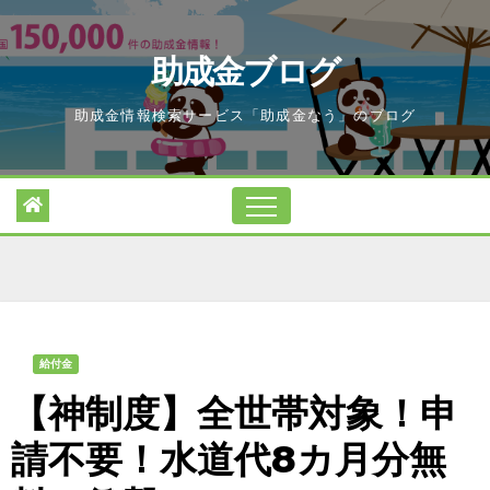
Skip
to
助成金ブログ
content
助成金情報検索サービス「助成金なう」のブログ
給付金
【神制度】全世帯対象！申
請不要！水道代8カ月分無