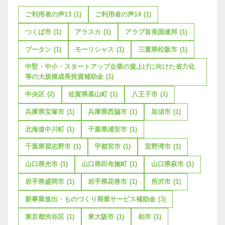
ご利用者の声13
(1)
ご利用者の声14
(1)
つくば市
(1)
アラスカ
(1)
アラブ首長国連邦
(1)
ブータン
(1)
モーリシャス
(1)
三重県松阪市
(1)
中堅・中小・スタートアップ企業の賃上げに向けた省力化
等の大規模成長投資補助金
(1)
中央区
(2)
佐賀県基山町
(1)
八王子市
(1)
兵庫県宝塚市
(1)
兵庫県西脇市
(1)
加須市
(1)
北海道中川町
(1)
千葉県浦安市
(1)
千葉県習志野市
(1)
宇都宮市
(1)
宜野湾市
(1)
山口県光市
(1)
山口県田布施町
(1)
山口県萩市
(1)
岩手県盛岡市
(1)
岩手県花巻市
(1)
所沢市
(1)
新事業進出・ものづくり商業サービス補助金
(3)
東京都渋谷区
(1)
東大阪市
(1)
柏市
(1)