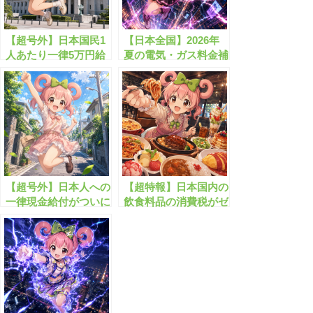
【超号外】日本国民1
【日本全国】2026年
人あたり一律5万円給
夏の電気・ガス料金補
付が始まる！？
助が始まります！
【超号外】日本人への
【超特報】日本国内の
一律現金給付がついに
飲食料品の消費税がゼ
開始します！
ロになります！