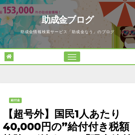
Skip
to
助成金ブログ
content
助成金情報検索サービス「助成金なう」のブログ
給付金
【超号外】国民1人あたり
40,000円の”給付付き税額