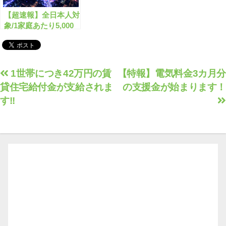
【超速報】全日本人対
象/1家庭あたり5,000
円分の電気・ガス代支
援が始まります！
投
1世帯につき42万円の賃
【特報】電気料金3カ月分
貸住宅給付金が支給されま
の支援金が始まります！
稿
す!!
ナ
ビ
ゲ
ー
シ
ョ
ン