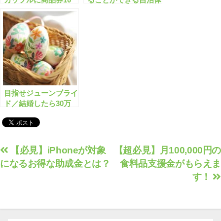
万円プレゼント！？
の支援はありますか？
目指せジューンブライ
ド／結婚したら30万
円の補助金？
投
【必見】iPhoneが対象
【超必見】月100,000円の
になるお得な助成金とは？
食料品支援金がもらえま
稿
す！
ナ
ビ
ゲ