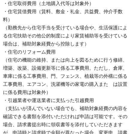
・住宅取得費用（土地購入代等は対象外）
・住宅賃借費用（賃料、敷金・礼金、共益費、仲介手数
料）
（勤務先から住宅手当を受けている場合や、生活保護によ
る住宅扶助その他公的制度により家賃補助等を受けている
場合は、補助対象経費から控除します）
・住宅のリフォーム費用
（住宅の機能の維持、または向上を図るために行う修繕、
増築、改築、設備更新等に係る工事費用。ただし、倉庫、
車庫に係る工事費用、門、フェンス、植栽等の外構に係る
工事費用、エアコン、洗濯機等の家電の購入また は設置
に係る費用は対象外）
・引越業者や運送業者に支払った引越費用
（支払いが済んでいない場合でも、補助対象経費の内容を
確認できる書類を添付いただければ申請は可能です。その
場合、請求書提出時に領収書等を添付していただきます
が、申請時と請求時で金額が異なった場合、変更申 請書