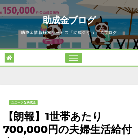
Skip
to
助成金ブログ
content
助成金情報検索サービス「助成金なう」のブログ
ユニークな助成金
【朗報】1世帯あたり
700,000円の夫婦生活給付