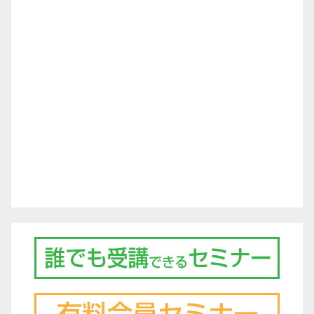
ー
シ
ョ
ン