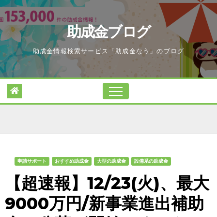
Skip
to
助成金ブログ
content
助成金情報検索サービス「助成金なう」のブログ
申請サポート
おすすめ助成金
大型の助成金
設備系の助成金
【超速報】12/23(火)、最大
9000万円/新事業進出補助