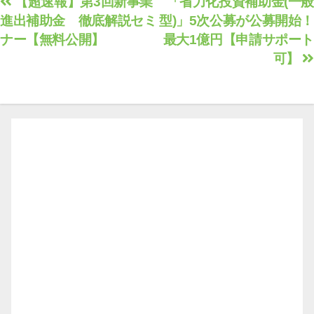
投
【超速報】第3回新事業
「省力化投資補助金(一般
進出補助金 徹底解説セミ
型)」5次公募が公募開始！
稿
ナー【無料公開】
最大1億円【申請サポート
ナ
可】
ビ
ゲ
ー
シ
ョ
ン