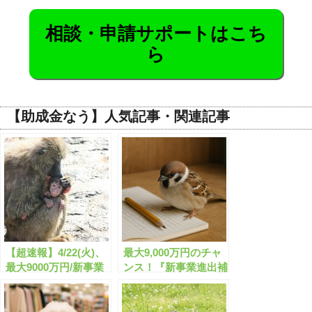
相談・申請サポートはこち
ら
【助成金なう】人気記事・関連記事
【超速報】4/22(火)、
最大9,000万円のチャ
最大9000万円/新事業
ンス！『新事業進出補
進出促進補助金の公募
助金』徹底解説セミナ
が開始します！【申請
ー(無料/オンライン)
サポート可】