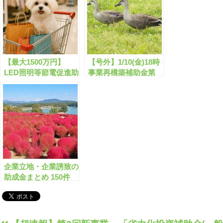
【最大1500万円】
【号外】1/10(金)18時
LED照明等節電促進助
事業再構築補助金第
成金の申請サポートは
13回公募が開始！こ
こちら！
れで最後【申請サポー
ト可】
企業立地・企業誘致の
助成金まとめ 150件
【2月版】(申請サポー
ト受付中)【有料会員
限定】