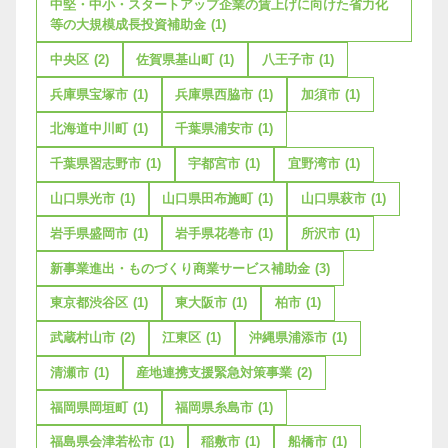
中堅・中小・スタートアップ企業の賃上げに向けた省力化
等の大規模成長投資補助金
(1)
中央区
(2)
佐賀県基山町
(1)
八王子市
(1)
兵庫県宝塚市
(1)
兵庫県西脇市
(1)
加須市
(1)
北海道中川町
(1)
千葉県浦安市
(1)
千葉県習志野市
(1)
宇都宮市
(1)
宜野湾市
(1)
山口県光市
(1)
山口県田布施町
(1)
山口県萩市
(1)
岩手県盛岡市
(1)
岩手県花巻市
(1)
所沢市
(1)
新事業進出・ものづくり商業サービス補助金
(3)
東京都渋谷区
(1)
東大阪市
(1)
柏市
(1)
武蔵村山市
(2)
江東区
(1)
沖縄県浦添市
(1)
清瀬市
(1)
産地連携支援緊急対策事業
(2)
福岡県岡垣町
(1)
福岡県糸島市
(1)
福島県会津若松市
(1)
稲敷市
(1)
船橋市
(1)