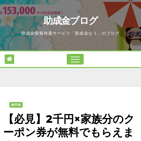
Skip
to
助成金ブログ
content
助成金情報検索サービス「助成金なう」のブログ
給付金
【必見】2千円×家族分のク
ーポン券が無料でもらえま