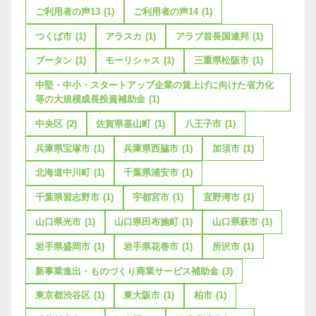
ご利用者の声13
(1)
ご利用者の声14
(1)
つくば市
(1)
アラスカ
(1)
アラブ首長国連邦
(1)
ブータン
(1)
モーリシャス
(1)
三重県松阪市
(1)
中堅・中小・スタートアップ企業の賃上げに向けた省力化
等の大規模成長投資補助金
(1)
中央区
(2)
佐賀県基山町
(1)
八王子市
(1)
兵庫県宝塚市
(1)
兵庫県西脇市
(1)
加須市
(1)
北海道中川町
(1)
千葉県浦安市
(1)
千葉県習志野市
(1)
宇都宮市
(1)
宜野湾市
(1)
山口県光市
(1)
山口県田布施町
(1)
山口県萩市
(1)
岩手県盛岡市
(1)
岩手県花巻市
(1)
所沢市
(1)
新事業進出・ものづくり商業サービス補助金
(3)
東京都渋谷区
(1)
東大阪市
(1)
柏市
(1)