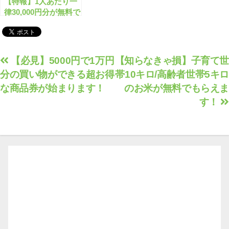
【特報】1人あたり一
律30,000円分が無料で
もらえます！
投
【必見】5000円で1万円
【知らなきゃ損】子育て世
分の買い物ができる超お得
帯10キロ/高齢者世帯5キロ
稿
な商品券が始まります！
のお米が無料でもらえま
ナ
す！
ビ
ゲ
ー
シ
ョ
ン