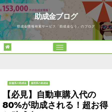
Skip
to
助成金ブログ
content
助成金情報検索サービス「助成金なう」のブログ
設備系の助成金
雇用系の助成金
【必見】自動車購入代の
80%が助成される！超お得