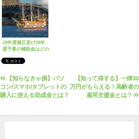
28年度補正及び29年
度予算の補助金はどの
ようなものがあります
か？
投
【知らなきゃ損】パソ
【知って得する】一律30
コン/スマホ/タブレットの
万円がもらえる！高齢者の
稿
購入に使える助成金とは？
雇用支援金とは？
ナ
ビ
ゲ
ー
シ