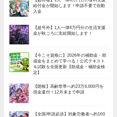
給付金が開始します！申請不要で自動
入金
【超号外】1人一律4万円分の生活支援
金が秋ごろに支給開始します！
【今こそ資格に】2026年の補助金・助
成金をまとめて学べる！公式テキスト
＆試験を全面更新【助成金・補助金検
定】
【朗報】高齢世帯へ約23万6,000円を
現金還付！12月末まで申請
【全国/申請必須】対象労働者へ約100