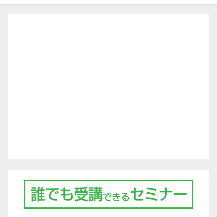
ゲ
ー
シ
ョ
ン