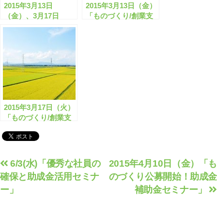
2015年3月13日
2015年3月13日（金）
（金）、3月17日
「ものづくり/創業支
（火）、3月26日
援 公募開始！助成金
（木）ものづくり/創
補助金セミナー」
業支援 公募開始！助
成金補助金セミナー
(東京会場/全国配信）
2015年3月17日（火）
「ものづくり/創業支
援 公募開始！助成金
補助金セミナー」
投
6/3(水)「優秀な社員の
2015年4月10日（金）「も
確保と助成金活用セミナ
のづくり公募開始！助成金
稿
ー」
補助金セミナー」
ナ
ビ