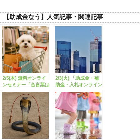
【助成金なう】人気記事・関連記事
2/5(木) 無料オンライ
2/3(火) 「助成金・補
ンセミナー「合言葉は
助金・入札オンライン
助成金なう！」22分
セミナー ～知らない
放映始まる！
と損する【旬のクニモ
ノ】セミナー～」