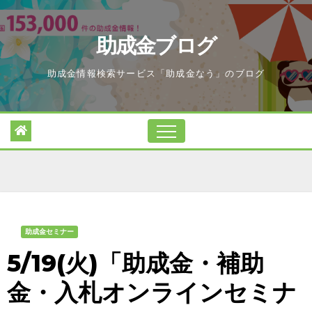
Skip
to
助成金ブログ
content
助成金情報検索サービス「助成金なう」のブログ
助成金セミナー
5/19(火)「助成金・補助
金・入札オンラインセミナ