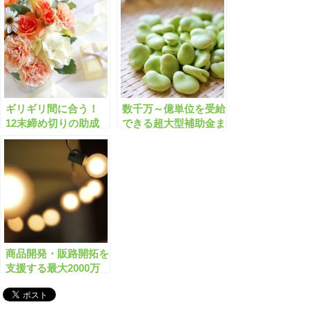
ちら！【有料会員限
こちら！【有料会員限
定】
定】
ギリギリ間に合う！
数千万～億単位を受給
12末締め切りの助成
できる超大型補助金ま
金・補助金「全1283
とめ 全163件【2022年
件」はこちら！【有料
12月版】
会員限定】
商品開発・販路開拓を
支援する最大2000万
円・補助率2/3の補助
金とは？