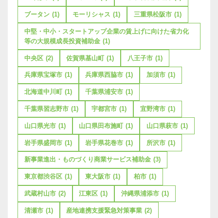
ブータン
(1)
モーリシャス
(1)
三重県松阪市
(1)
中堅・中小・スタートアップ企業の賃上げに向けた省力化
等の大規模成長投資補助金
(1)
中央区
(2)
佐賀県基山町
(1)
八王子市
(1)
兵庫県宝塚市
(1)
兵庫県西脇市
(1)
加須市
(1)
北海道中川町
(1)
千葉県浦安市
(1)
千葉県習志野市
(1)
宇都宮市
(1)
宜野湾市
(1)
山口県光市
(1)
山口県田布施町
(1)
山口県萩市
(1)
岩手県盛岡市
(1)
岩手県花巻市
(1)
所沢市
(1)
新事業進出・ものづくり商業サービス補助金
(3)
東京都渋谷区
(1)
東大阪市
(1)
柏市
(1)
武蔵村山市
(2)
江東区
(1)
沖縄県浦添市
(1)
清瀬市
(1)
産地連携支援緊急対策事業
(2)