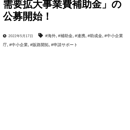
需要拡大事業費補助金」の
公募開始！
,
,
,
,
#海外
#補助金
#連携
#助成金
#中小企業
2022年5月17日
,
,
,
庁
#中小企業
#販路開拓
#申請サポート