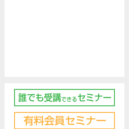
シ
ョ
ン