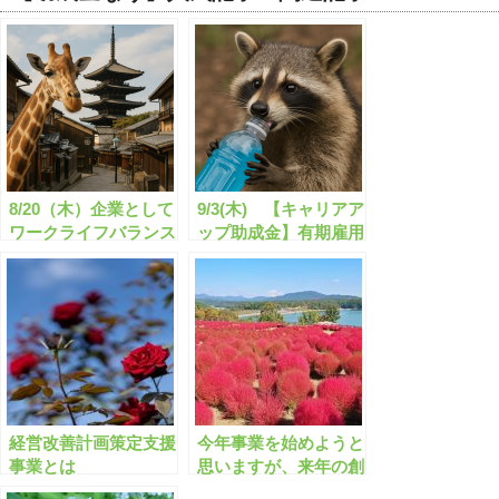
8/20（木）企業として
9/3(木) 【キャリアア
ワークライフバランス
ップ助成金】有期雇用
の推進に取り組みたい
契約とは？
のですが、何か良い助
成金等ありますか？
経営改善計画策定支援
今年事業を始めようと
事業とは
思いますが、来年の創
業補助金への申し込は