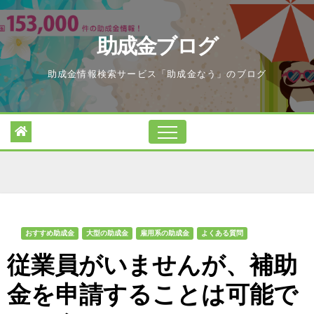
Skip
to
助成金ブログ
content
助成金情報検索サービス「助成金なう」のブログ
おすすめ助成金
大型の助成金
雇用系の助成金
よくある質問
従業員がいませんが、補助
金を申請することは可能で