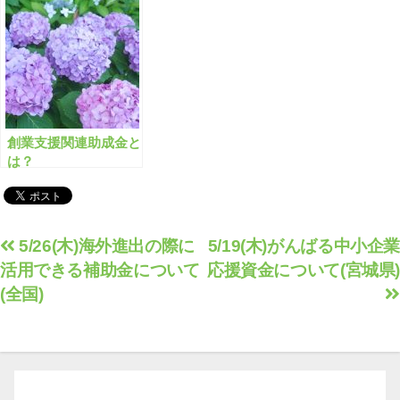
可能でしょうか？
創業支援関連助成金と
は？
投
5/26(木)海外進出の際に
5/19(木)がんばる中小企業
活用できる補助金について
応援資金について(宮城県)
稿
(全国)
ナ
ビ
ゲ
ー