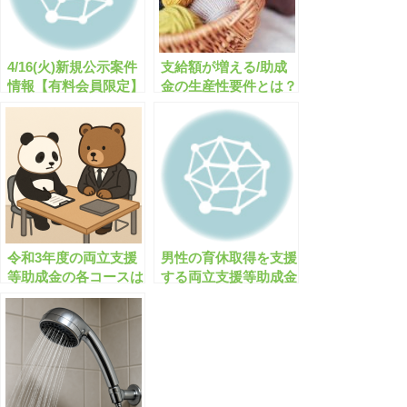
4/16(火)新規公示案件
支給額が増える/助成
情報【有料会員限定】
金の生産性要件とは？
令和3年度の両立支援
男性の育休取得を支援
等助成金の各コースは
する両立支援等助成金
どうなりますか？【有
（出生時両立支援コー
料会員限定】
ス)がなくなる？