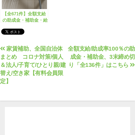
【全671件】全額支給
の助成金・補助金・給
付金のご案内【8/1～
8/31分】【有料会員限
定】
投
家賃補助、全国自治体
全額支給/助成率100％の助
まとめ コロナ対策/個人
成金・補助金、3末締め切
稿
＆法人/子育て/ひとり親/建
り「全136件」はこちら
ナ
替え/空き家【有料会員限
ビ
定】
ゲ
ー
シ
ョ
ン