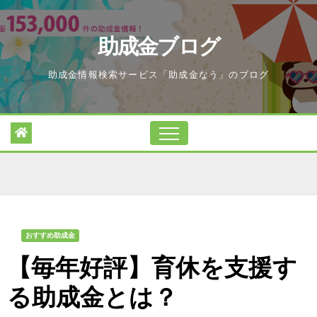
Skip
to
助成金ブログ
content
助成金情報検索サービス「助成金なう」のブログ
おすすめ助成金
【毎年好評】育休を支援す
る助成金とは？