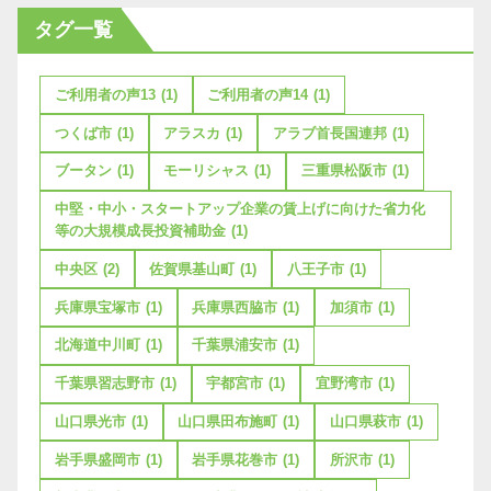
タグ一覧
ご利用者の声13
(1)
ご利用者の声14
(1)
つくば市
(1)
アラスカ
(1)
アラブ首長国連邦
(1)
ブータン
(1)
モーリシャス
(1)
三重県松阪市
(1)
中堅・中小・スタートアップ企業の賃上げに向けた省力化
等の大規模成長投資補助金
(1)
中央区
(2)
佐賀県基山町
(1)
八王子市
(1)
兵庫県宝塚市
(1)
兵庫県西脇市
(1)
加須市
(1)
北海道中川町
(1)
千葉県浦安市
(1)
千葉県習志野市
(1)
宇都宮市
(1)
宜野湾市
(1)
山口県光市
(1)
山口県田布施町
(1)
山口県萩市
(1)
岩手県盛岡市
(1)
岩手県花巻市
(1)
所沢市
(1)