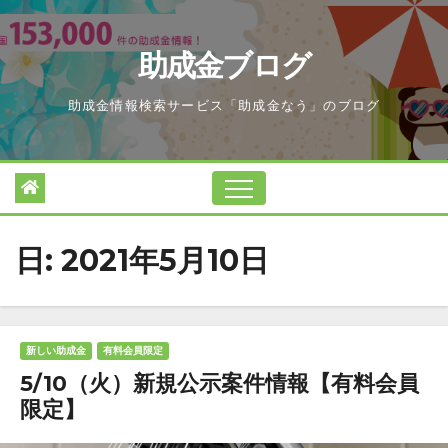
Skip
to
助成金ブログ
content
助成金情報検索サービス「助成金なう」のブログ
日:
2021年5月10日
新しい助成金
有料会員限定
5/10（火）新規公示案件情報【有料会員
限定】