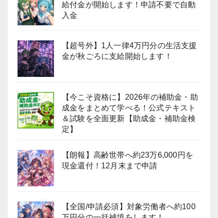
給付金が開始します！申請不要で自動
入金
【超号外】1人一律4万円分の生活支援
金が秋ごろに支給開始します！
【今こそ資格に】2026年の補助金・助
成金をまとめて学べる！公式テキスト
＆試験を全面更新【助成金・補助金検
定】
【朗報】高齢世帯へ約23万6,000円を
現金還付！12月末まで申請
【全国/申請必須】対象労働者へ約100
万円分の一括補填をします！